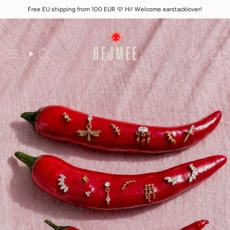
Skip
Free EU shipping from 100 EUR 🩷 Hi! Welcome earstacklover!
to
content
Search
Accoun